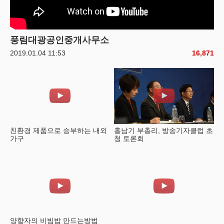
풍림대광공인중개사무소
2019.01.04 11:53
16,871
친환경 제품으로 승부하는 내외
홍남기 부총리, 방송기자클럽 초
가구
청 토론회
양향자의 비빔밥 만드는방법