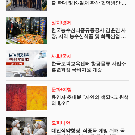
출 확대 및 K-컬처 확산 협력방안 논
의
정치/경제
한국농수산식품유통공사 김춘진 사
장, 지역 농수산식품 및 화훼산업 활
성화 방안 모색
사회/국제
한국토픽교육센터 항공물류 사업주
훈련과정 국비지원 개강
문화/여행
윤인자 초대展 "자연의 색깔 -그 원색
의 향연"
오피니언
대전식약청장, 식중독 예방 위해 국