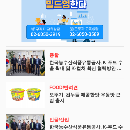
종합
한국농수산식품유통공사, K-푸드 수
출 확대 및 K-컬처 확산 협력방안 논
의
FOOD/반려견
오뚜기, 컵누들 매콤한맛·우동맛 큰
컵 출시
인물/산업
한국농수산식품유통공사, K-푸드 수