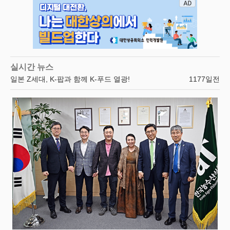
실시간 뉴스
'한국의 맛' K-푸드로 캐나다 식품 시장 공략 박차
1178일전
한국농수산식품유통공사, '전남 장애인 체육대회' 출전 소속 선수단 멋진 화이팅 기원
1178일전
한국농수산식품유통공사, 미래 성장동력 '푸드테크' 산업 발전방안 모색
1181일전
한국농수산식품유통공사, 키르기스스탄 연수단에 농산물 유통 노하우 전수
1182일전
한국농수산식품유통공사, (사)한국방송예술인단체연합회와 방송문화예술 및 농수산식품 산업 발전
1182일전
한국농수산식품유통공사, 대한민국 전통장류 육성 및 수출 확대 모색
1183일전
한국거래소, 강원 홍천군 후동마을 1사1촌 농촌일손돕기 실시
1183일전
한국농수산식품유통공사, K-푸드 수출 확대 및 K-컬처 확산 협력방안 논의
1155일전
'aT 스마트 스튜디오' 농가 상품 촬영부터 라이브 판매까지 원스톱 지원
1155일전
일본 Z세대, K-팝과 함께 K-푸드 열광!
1177일전