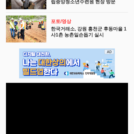
립중앙청소년수련원 현장 방문
포토/영상
한국거래소, 강원 홍천군 후동마을 1
사1촌 농촌일손돕기 실시