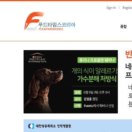
Sign In
Regist
종합
네
프
분