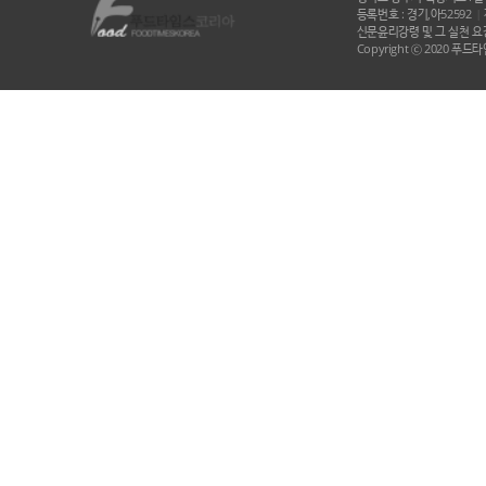
등록번호 : 경기,아52592
|
신문윤리강령 및 그 실천 요강
Copyright ⓒ 2020 푸드타임