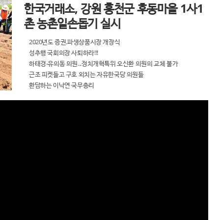
한국거래소, 강원 홍천군 후동마을 1사1
촌 농촌일손돕기 실시
2020년도 증권.파생상품시장 개장식
성추행 국회의장 사퇴하라!!!
하태경-유의동 의원...정치개혁특위 오신환 의원의 교체 불가
근조 피켓들고 구호 외치는 자유한국당 의원들
환담하는 이낙연 국무총리