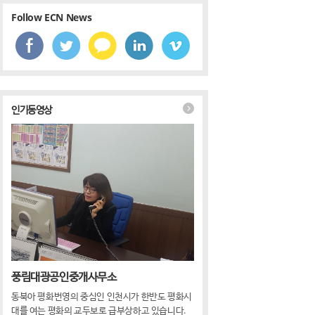
Follow ECN News
뚜기, 컵누들 매콤한맛·우동맛 큰컵 출시
인기동영상
기, 컵누들 매콤한맛·우동맛 큰컵 출시
풍림대광공인중개사무소
동북아 평화번영의 중심인 인천시가 한반도 평화시
대를 여는 평화의 교두보로 급부상하고 있습니다.