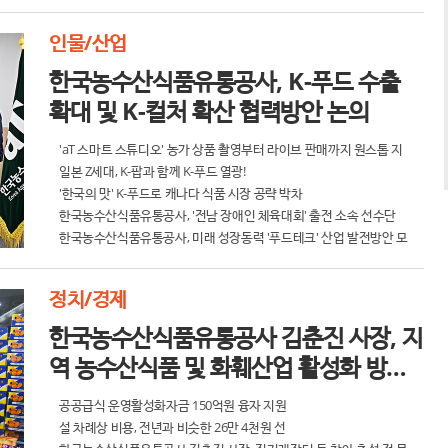
인물/산업
한국농수산식품유통공사, K-푸드 수출
확대 및 K-컬처 확산 협력방안 논의
'aT 스마트 스튜디오' 농가 상품 촬영부터 라이브 판매까지 원스톱 지
원
일본 Z세대, K-팝과 함께 K-푸드 열광!
'한국의 맛' K-푸드로 캐나다 식품 시장 공략 박차
한국농수산식품유통공사, '전남 장애인 체육대회' 출전 소속 선수단
멋진 화이팅 기원
한국농수산식품유통공사, 미래 성장동력 '푸드테크' 산업 발전방안 모
색
정치/경제
한국농수산식품유통공사 김춘진 사장, 지
역 농수산식품 및 화훼산업 활성화 방안
모색
공공급식 운영활성화자금 150억원 융자 지원
설 차례상 비용, 전년과 비슷한 26만 4천원 선