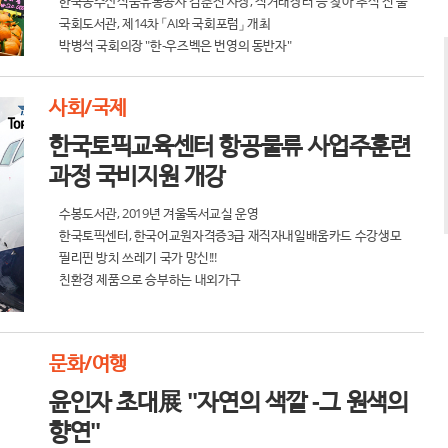
한국농수산식품유통공사 김춘진 사장, 직거래장터 등 찾아 추석 전 물
가 점검
국회도서관, 제14차 「AI와 국회포럼」 개최
박병석 국회의장 "한-우즈벡은 번영의 동반자"
사회/국제
한국토픽교육센터 항공물류 사업주훈련
과정 국비지원 개강
수봉도서관, 2019년 겨울독서교실 운영
한국토픽센터, 한국어교원자격증3급 재직자내일배움카드 수강생모
집
필리핀 방치 쓰레기 국가 망신!!!
친환경 제품으로 승부하는 내외가구
문화/여행
윤인자 초대展 "자연의 색깔 -그 원색의
향연"