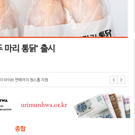
 대체 피부 론칭
오
오뚜
확대 및 K-컬처 확산 협력방안 논의
부터 라이브 판매까지 원스톱 지원
종합