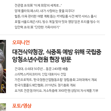
전준엽 초대展 "이제 희망의 세계로..."
양재 플라워 페스타, 내가 사랑하는 꽃을 피우다!
힐튼, 더욱 편리한 여행 계획 돕는 커넥팅룸 사전 예약 서비스 출시
호텔 서울드래곤시티, 빙수 계절 맞아 맛과 영양 담은 트리플 빙수 이
벤트 진행
임만혁 초대 展 "단란한 가족이야기"
오피니언
대전식약청장, 식중독 예방 위해 국립중
앙청소년수련원 현장 방문
건국대, 수의대 50주년… 동문 2400명 배출
스타벅스커피코리아, 신임 대표이사 선임
가든프로젝트, '한국정원산업협동조합' 창립총회 고려대에서 개최
한국식품콜드체인협회, 2019년도 정기총회 개최
요거트 전문점 마이요, 저소득층에 3900만원 상당의 자사제품 기부
포토/영상