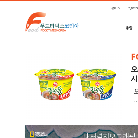
Sign In
Registe
종합
F
오
시
..