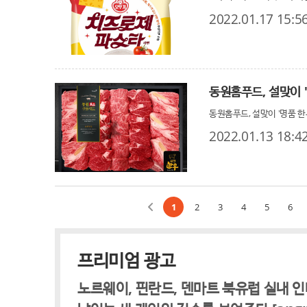
2022.01.17 15:5
동원홈푸드, 설맞이 
동원홈푸드, 설맞이 '명품 한
2022.01.13 18:4
1
2
3
4
5
6
프리미엄 광고
노르웨이, 핀란드, 덴마트 북유럽 실내 