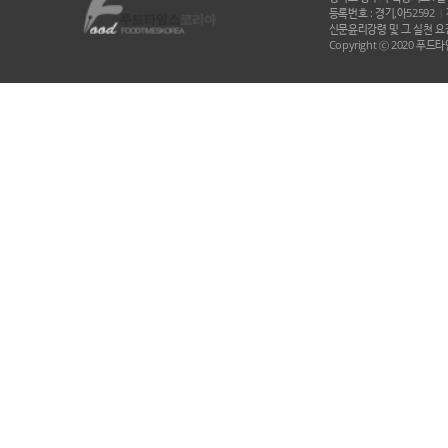
등록번호 : 경기,아52592
|
신문윤리강령 및 그 실천 요강
Copyright ⓒ 2020 푸드타임