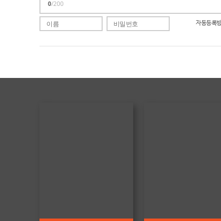
0
/200
자동등록방