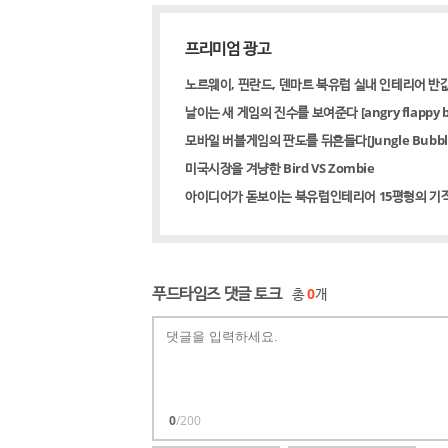
프리미엄 광고
노르웨이, 핀란드, 덴마트 북유럽 실내 인테리어 반
날이는 새 게임의 진수를 보여준다 [angry flappy bi
모바일 버블게임의 판도를 뒤흔들다[Jungle Bubble S
미국시장을 겨냥한 Bird VS Zombie
아이디어가 돋보이는 북유럽인테리어 15평형의 기
푸드타임즈 댓글 토크
총
0
개
0
/200