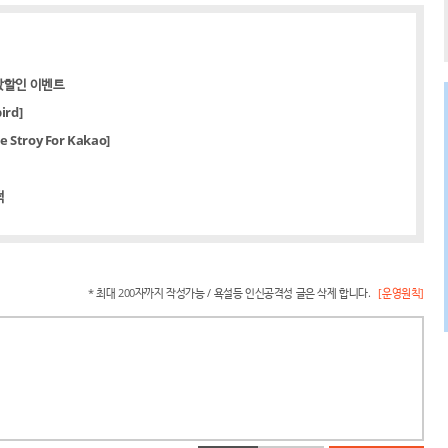
값할인 이벤트
rd]
troy For Kakao]
적
* 최대 200자까지 작성가능 / 욕설등 인신공격성 글은 삭제 합니다.
[운영원칙]