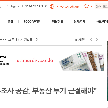
2026.08.08 (Sat)
gn In
Register
KOREA Edition
종합
FOOD/반려견
인물/산업
정치/경제
사회/국제
확대 및 K-컬처 확산 협력방안 논의
1157일전
부터 라이브 판매까지 원스톱 지원
1157일전
수조사 공감, 부동산 투기 근절해야"