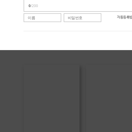
0
/200
자동등록방