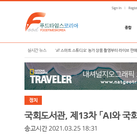
Sign In
Regis
종합
한국농수산식품유통공사, K-푸드 수출 확대 및 K-컬
실시간 뉴스
'aT 스마트 스튜디오' 농가 상품 촬영부터 라이브 판
정치
국회도서관, 제13차 「AI와 국
송고시간 2021.03.25 18:31