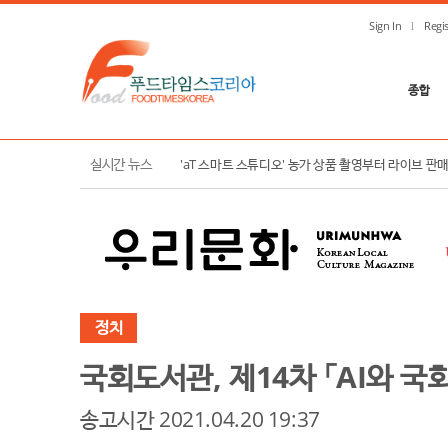
Sign In
Regis
종합
한국농수산식품유통공사, K-푸드 수출 확대 및 K-컬
실시간 뉴스
'aT 스마트 스튜디오' 농가 상품 촬영부터 라이브 판
정치
국회도서관, 제14차 「AI와 국
송고시간 2021.04.20 19:37