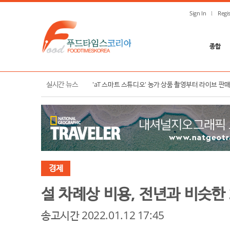
Sign In
Regis
종합
한국농수산식품유통공사, K-푸드 수출 확대 및 K-컬
실시간 뉴스
'aT 스마트 스튜디오' 농가 상품 촬영부터 라이브 판
경제
설 차례상 비용, 전년과 비슷한 
송고시간 2022.01.12 17:45