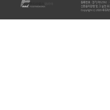
등록번호 : 경기,아52592
|
신문윤리강령 및 그 실천 요강
Copyright ⓒ 2020 푸드타임