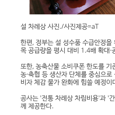
설 차례상 사진./사진제공=aT
한편, 정부는 설 성수품 수급안정을 위
목 공급량을 평시 대비 1.4배 확대·
또한, 농축산물 소비쿠폰 한도를 기
농·축협 등 생산자 단체를 중심으로
비자 체감 물가 완화에 힘쓸 예정이
공사는 '전통 차례상 차림비용'과 '
께 제공한다.