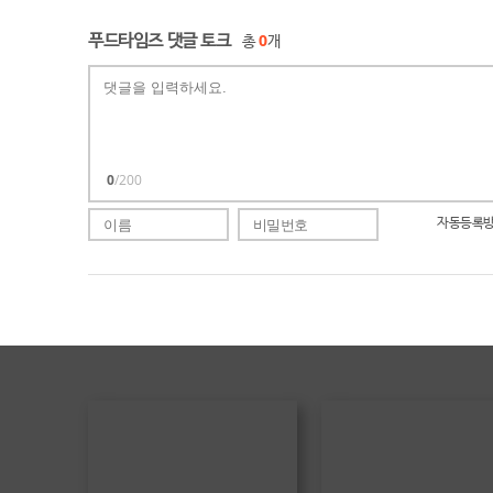
푸드타임즈 댓글 토크
총
0
개
0
/200
자동등록방