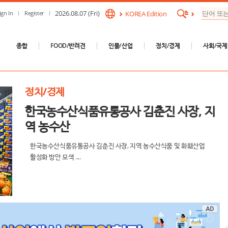
2026.08.07 (Fri)
ign In
Register
KOREA Edition
종합
FOOD/반려견
인물/산업
정치/경제
사회/국제
정치/경제
한국농수산식품유통공사 김춘진 사장, 지
역 농수산
한국농수산식품유통공사 김춘진 사장, 지역 농수산식품 및 화훼산업
활성화 방안 모색 ....