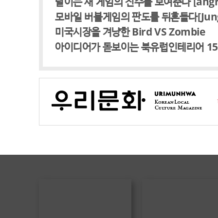
날이는 새 게임의 진수를 보여준다 [angry f
모바일 버블게임의 판도를 뒤흔들다[Jungle 
미국시장을 겨냥한 Bird VS Zombie
아이디어가 돋보이는 북유럽인테리어 1