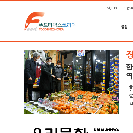
Sign In
Regist
종합
정
한
역
색