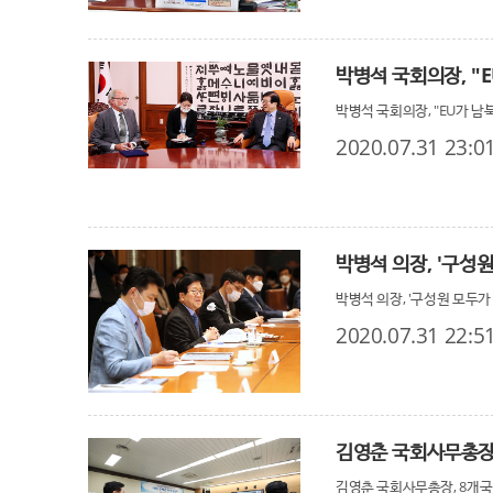
박병석 국회의장, "EU가 
2020.07.31 23:0
박병석 의장, '구성원
박병석 의장, '구성원 모두가
2020.07.31 22:5
김영춘 국회사무총장
김영춘 국회사무총장, 8개