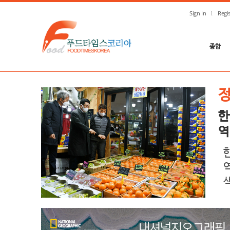
Sign In
Regis
종합
정
한
역
색