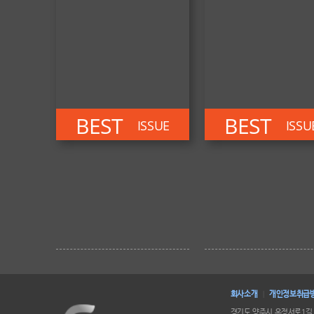
BEST
BEST
ISSUE
ISSU
회사소개
개인정보취급
|
경기도 양주시 옥정서로1길 