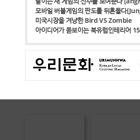
날이는 새 게임의 진수를 보여준다 [angry f
모바일 버블게임의 판도를 뒤흔들다[Jungle 
미국시장을 겨냥한 Bird VS Zombie
아이디어가 돋보이는 북유럽인테리어 1