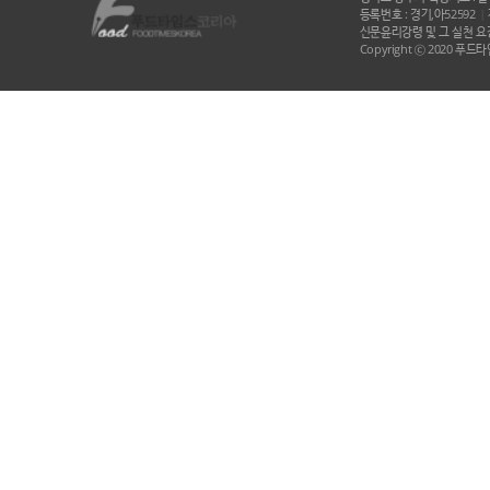
등록번호 : 경기,아52592
|
신문윤리강령 및 그 실천 요강
Copyright ⓒ 2020 푸드타임