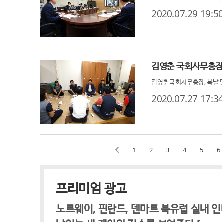
2020.07.29 19:5
김영춘 국회사무총장,
김영춘 국회사무총장, 복날 
2020.07.27 17:3
1
2
3
4
5
6
프리미엄 광고
노르웨이, 핀란드, 덴마트 북유럽 실내 